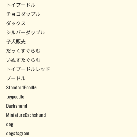
トイプードル
チョコダップル
ダックス
シルバーダップル
子犬販売
だっくすぐらむ
いぬすたぐらむ
トイプードルレッド
プードル
StandardPoodle
toypoodle
Dachshund
MiniatureDachshund
dog
dogstsgram