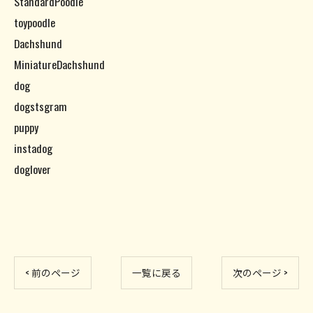
StandardPoodle
toypoodle
Dachshund
MiniatureDachshund
dog
dogstsgram
puppy
instadog
doglover
< 前のページ
一覧に戻る
次のページ >