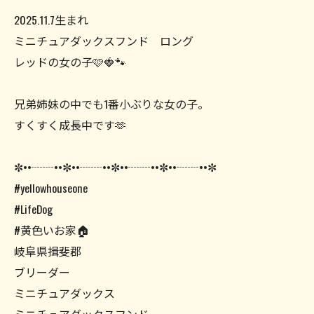
2025.11.7生まれ
ミニチュアダックスフンド ロング
レッドの女の子🩷🍓🐾
兄弟姉妹の中でも1番小ぶりな女の子。
すくすく成長中です🫶
✼••┈┈••✼••┈┈••✼••┈┈••✼••┈┈••✼
#yellowhouseone
#LifeDog
#黄色いお家🏠
岐阜県揖斐郡
ブリーダー
ミニチュアダックス
ミニチュアダックスフンド