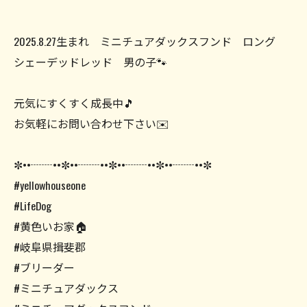
2025.8.27生まれ ミニチュアダックスフンド ロング
シェーデッドレッド 男の子🐾
元気にすくすく成長中🎵
お気軽にお問い合わせ下さい✉️
✼••┈┈••✼••┈┈••✼••┈┈••✼••┈┈••✼
#yellowhouseone
#LifeDog
#黄色いお家🏠
#岐阜県揖斐郡
#ブリーダー
#ミニチュアダックス