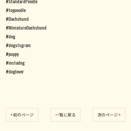
#StandardPoodle
#toypoodle
#Dachshund
#MiniatureDachshund
#dog
#dogstsgram
#puppy
#instadog
#doglover
< 前のページ
一覧に戻る
次のページ >