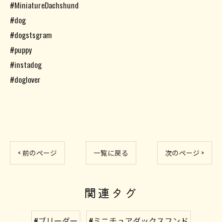
#MiniatureDachshund
#dog
#dogstsgram
#puppy
#instadog
#doglover
< 前のページ
一覧に戻る
次のページ >
関連タグ
#ブリーダー
#ミニチュアダックスフンド