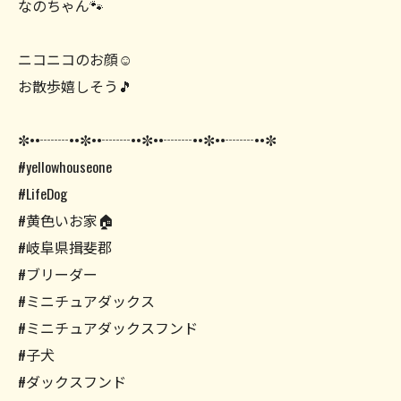
なのちゃん🐾
ニコニコのお顔☺️
お散歩嬉しそう🎵
✼••┈┈••✼••┈┈••✼••┈┈••✼••┈┈••✼
#yellowhouseone
#LifeDog
#黄色いお家🏠
#岐阜県揖斐郡
#ブリーダー
#ミニチュアダックス
#ミニチュアダックスフンド
#子犬
#ダックスフンド