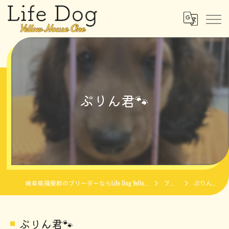
ぷりん君🐾
岐阜県揖斐郡のブリーダーならLife Dog Yellow House One
ブログ
ぷりん君🐾
ぷりん君🐾