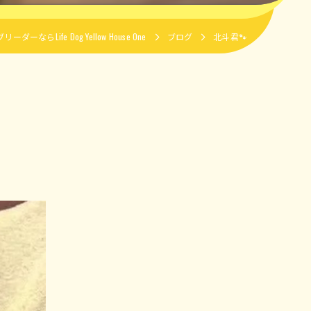
ーならLife Dog Yellow House One
ブログ
北斗君🐾