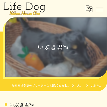
いぶき君🐾
岐阜県揖斐郡のブリーダーならLife Dog Yellow House One
ブログ
いぶき君🐾
いぶき君🐾