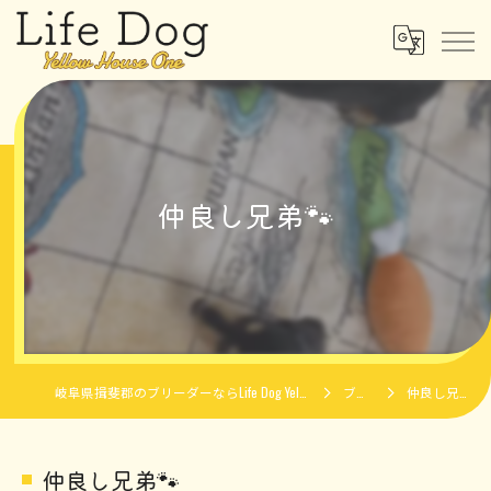
仲良し兄弟🐾
岐阜県揖斐郡のブリーダーならLife Dog Yellow House One
ブログ
仲良し兄弟🐾
仲良し兄弟🐾