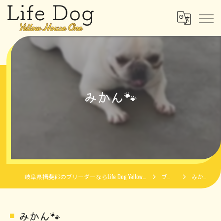
みかん🐾
岐阜県揖斐郡のブリーダーならLife Dog Yellow House One
ブログ
みかん🐾
みかん🐾