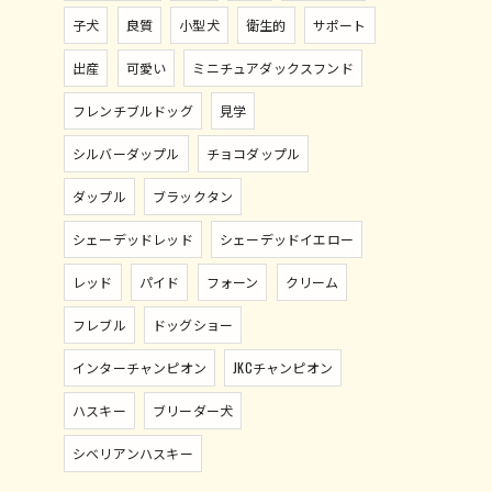
子犬
良質
小型犬
衛生的
サポート
出産
可愛い
ミニチュアダックスフンド
フレンチブルドッグ
見学
シルバーダップル
チョコダップル
ダップル
ブラックタン
シェーデッドレッド
シェーデッドイエロー
レッド
パイド
フォーン
クリーム
フレブル
ドッグショー
インターチャンピオン
JKCチャンピオン
ハスキー
ブリーダー犬
シベリアンハスキー