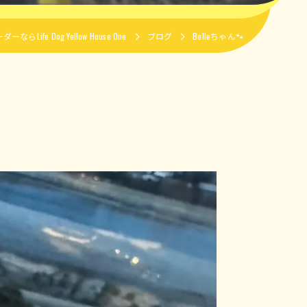
ife Dog Yellow House One
ブログ
Belleちゃん🐾