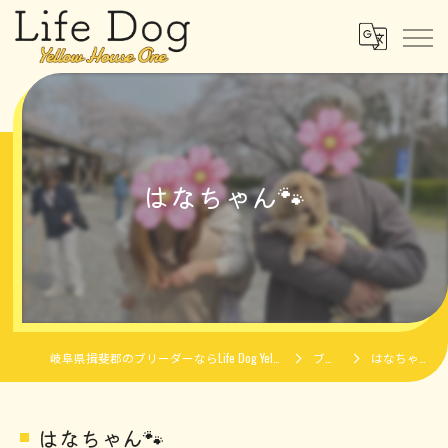
はなちゃん🐾
岐阜県揖斐郡のブリーダーならLife Dog Yellow House One
ブログ
はなちゃん🐾
はなちゃん🐾