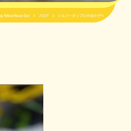
llow House One
ブログ
シルバーダップルの女の子🐾