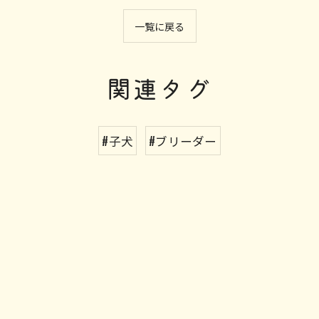
一覧に戻る
関連タグ
#子犬
#ブリーダー