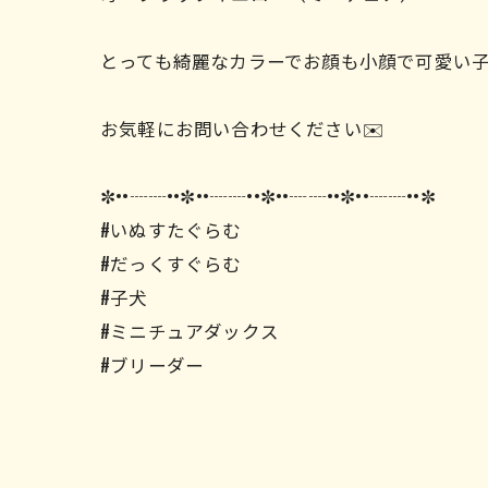
とっても綺麗なカラーでお顔も小顔で可愛い
お気軽にお問い合わせください✉️
✼••┈┈••✼••┈┈••✼••┈┈••✼••┈┈••✼
#いぬすたぐらむ
#だっくすぐらむ
#子犬
#ミニチュアダックス
#ブリーダー