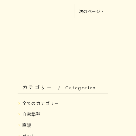
次のページ >
カテゴリー
Categories
全てのカテゴリー
自家繁殖
直販
ペット