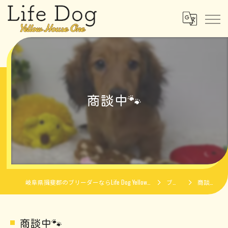
商談中🐾
岐阜県揖斐郡のブリーダーならLife Dog Yellow House One
ブログ
商談中🐾
商談中🐾