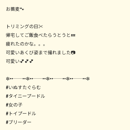
お蕎麦🐾
トリミングの日✂️
帰宅してご飯食べたらうとうと💤
疲れたのかな。。。
可愛いあくび姿まで撮れました📷
可愛い💕💕💕
✼••┈┈••✼••┈┈••✼••┈┈••✼••┈┈••✼
#いぬすたぐらむ
#タイニープードル
#女の子
#トイプードル
#ブリーダー