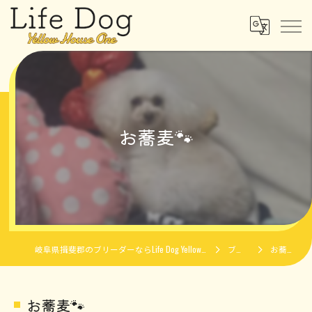
お蕎麦🐾
岐阜県揖斐郡のブリーダーならLife Dog Yellow House One
ブログ
お蕎麦🐾
お蕎麦🐾