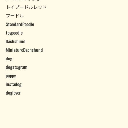
トイプードルレッド
プードル
StandardPoodle
toypoodle
Dachshund
MiniatureDachshund
dog
dogstsgram
puppy
instadog
doglover