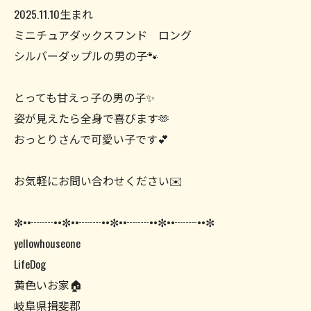
2025.11.10生まれ
ミニチュアダックスフンド ロング
シルバーダップルの男の子🐾
とっても甘えっ子の男の子✨
姿が見えたら全身で喜びます🫶
おっとりさんで可愛い子です💕
お気軽にお問い合わせください✉️
✼••┈┈••✼••┈┈••✼••┈┈••✼••┈┈••✼
yellowhouseone
LifeDog
黄色いお家🏠
岐阜県揖斐郡