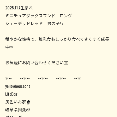
2025.11.7生まれ
ミニチュアダックスフンド ロング
シェーデッドレッド 男の子🐾
穏やかな性格で、離乳食もしっかり食べてすくすく成長
中🫶
お気軽にお問い合わせください✉️
✼••┈┈••✼••┈┈••✼••┈┈••✼••┈┈••✼
yellowhouseone
LifeDog
黄色いお家🏠
岐阜県揖斐郡