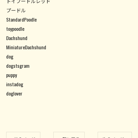
トイプードルレッド
プードル
StandardPoodle
toypoodle
Dachshund
MiniatureDachshund
dog
dogstsgram
puppy
instadog
doglover