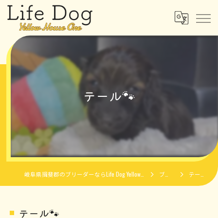
テール🐾
岐阜県揖斐郡のブリーダーならLife Dog Yellow House One
ブログ
テール🐾
テール🐾