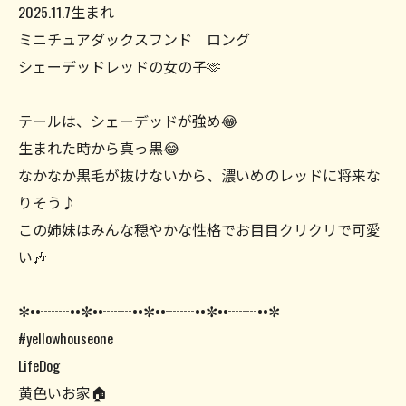
2025.11.7生まれ
ミニチュアダックスフンド ロング
シェーデッドレッドの女の子🫶
テールは、シェーデッドが強め😂
生まれた時から真っ黒😂
なかなか黒毛が抜けないから、濃いめのレッドに将来な
りそう♪
この姉妹はみんな穏やかな性格でお目目クリクリで可愛
い🎶
✼••┈┈••✼••┈┈••✼••┈┈••✼••┈┈••✼
#yellowhouseone
LifeDog
黄色いお家🏠