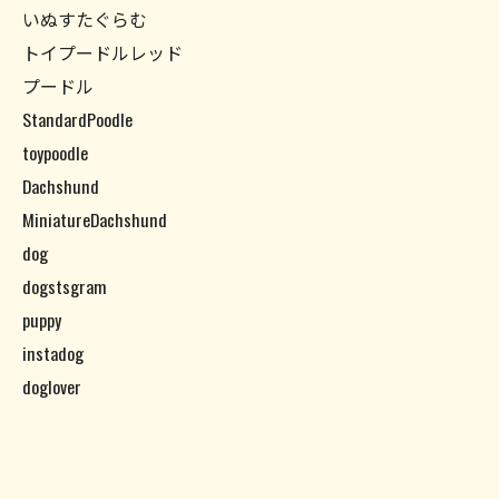
いぬすたぐらむ
トイプードルレッド
プードル
StandardPoodle
toypoodle
Dachshund
MiniatureDachshund
dog
dogstsgram
puppy
instadog
doglover