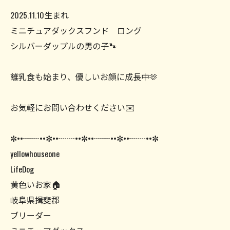
2025.11.10生まれ
ミニチュアダックスフンド ロング
シルバーダップルの男の子🐾
離乳食も始まり、優しいお顔に成長中🫶
お気軽にお問い合わせください✉️
✼••┈┈••✼••┈┈••✼••┈┈••✼••┈┈••✼
yellowhouseone
LifeDog
黄色いお家🏠
岐阜県揖斐郡
ブリーダー