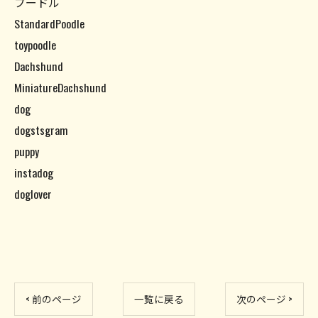
プードル
StandardPoodle
toypoodle
Dachshund
MiniatureDachshund
dog
dogstsgram
puppy
instadog
doglover
< 前のページ
一覧に戻る
次のページ >