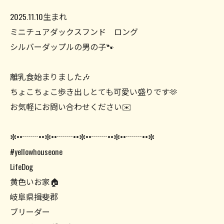
2025.11.10生まれ
ミニチュアダックスフンド ロング
シルバーダップルの男の子🐾
離乳食始まりました🎶
ちょこちょこ歩き出しとても可愛い盛りです🫶
お気軽にお問い合わせください✉️
✼••┈┈••✼••┈┈••✼••┈┈••✼••┈┈••✼
#yellowhouseone
LifeDog
黄色いお家🏠
岐阜県揖斐郡
ブリーダー