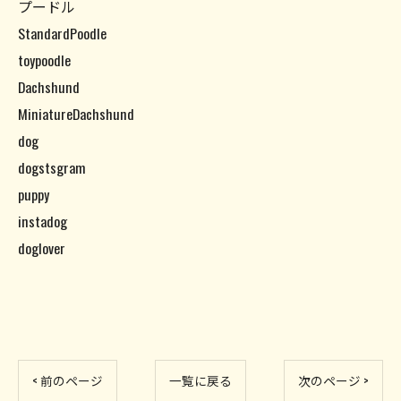
プードル
StandardPoodle
toypoodle
Dachshund
MiniatureDachshund
dog
dogstsgram
puppy
instadog
doglover
< 前のページ
一覧に戻る
次のページ >