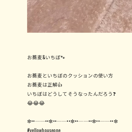
お蕎麦&いちぼ🐾
お蕎麦といちぼのクッションの使い方
お蕎麦は正解👍
いちぼはどうしてそうなったんだろう❓
😂😂😂
✼••┈┈••✼••┈┈••✼••┈┈••✼••┈┈••✼
#yellowhouseone