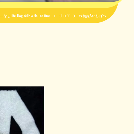
e Dog Yellow House One
ブログ
お蕎麦&いちぼ🐾