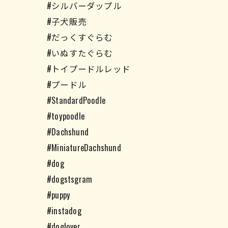
#シルバーダップル
#子犬販売
#だっくすぐらむ
#いぬすたぐらむ
#トイプードルレッド
#プードル
#StandardPoodle
#toypoodle
#Dachshund
#MiniatureDachshund
#dog
#dogstsgram
#puppy
#instadog
#doglover