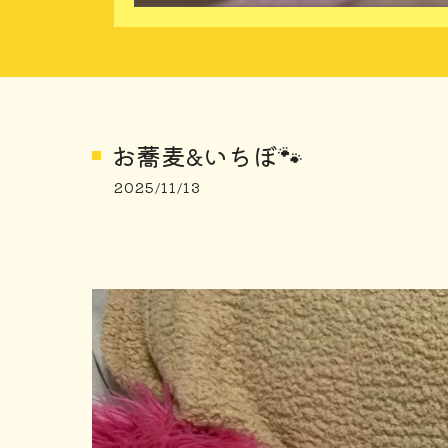
お蕎麦&いちぼ🐾
2025/11/13