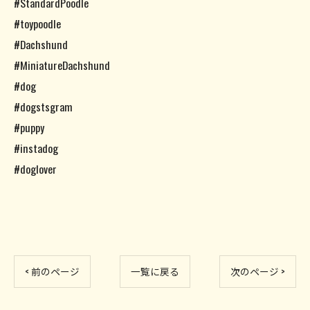
#StandardPoodle
#toypoodle
#Dachshund
#MiniatureDachshund
#dog
#dogstsgram
#puppy
#instadog
#doglover
< 前のページ
一覧に戻る
次のページ >