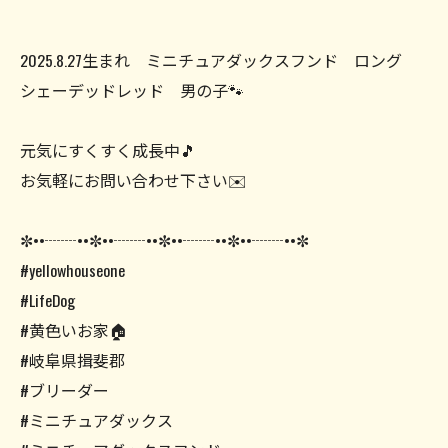
2025.8.27生まれ ミニチュアダックスフンド ロング
シェーデッドレッド 男の子🐾
元気にすくすく成長中🎵
お気軽にお問い合わせ下さい✉️
✼••┈┈••✼••┈┈••✼••┈┈••✼••┈┈••✼
#yellowhouseone
#LifeDog
#黄色いお家🏠
#岐阜県揖斐郡
#ブリーダー
#ミニチュアダックス