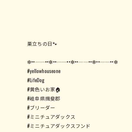
巣立ちの日🐾
✼••┈┈••✼••┈┈••✼••┈┈••✼••┈┈••✼
#yellowhouseone
#LifeDog
#黄色いお家🏠
#岐阜県揖斐郡
#ブリーダー
#ミニチュアダックス
#ミニチュアダックスフンド