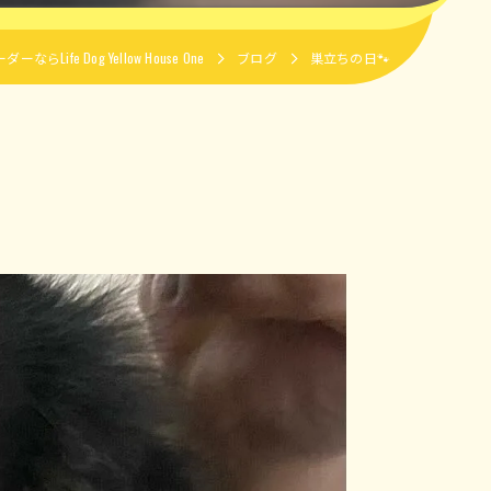
Life Dog Yellow House One
ブログ
巣立ちの日🐾