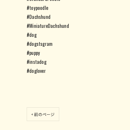
#toypoodle
#Dachshund
#MiniatureDachshund
#dog
#dogstsgram
#puppy
#instadog
#doglover
< 前のページ