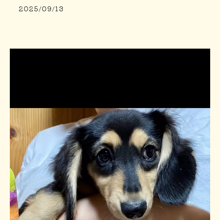
2025/09/13