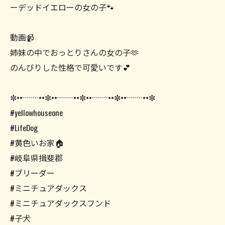
ーデッドイエローの女の子🐾
動画📹
姉妹の中でおっとりさんの女の子🫶
のんびりした性格で可愛いです💕
✼••┈┈••✼••┈┈••✼••┈┈••✼••┈┈••✼
#yellowhouseone
#LifeDog
#黄色いお家🏠
#岐阜県揖斐郡
#ブリーダー
#ミニチュアダックス
#ミニチュアダックスフンド
#子犬