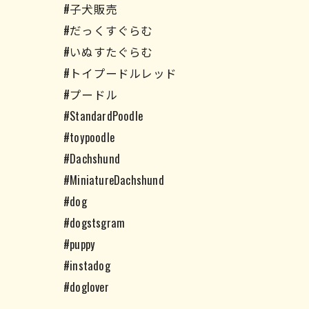
#子犬販売
#だっくすぐらむ
#いぬすたぐらむ
#トイプードルレッド
#プードル
#StandardPoodle
#toypoodle
#Dachshund
#MiniatureDachshund
#dog
#dogstsgram
#puppy
#instadog
#doglover