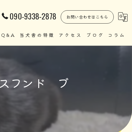
090-9338-2878
お問い合わせはこちら
Q&A
当犬舎の特徴
アクセス
ブログ
コラム
自家繁殖
直販
クスフンド ブ
ペット
里親
犬