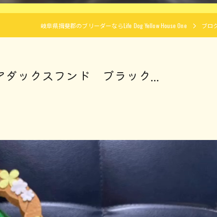
岐阜県揖斐郡のブリーダーならLife Dog Yellow House One
ブロ
ュアダックスフンド ブラック...