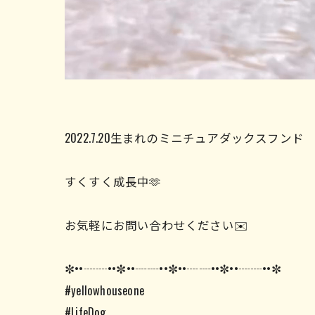
2022.7.20生まれのミニチュアダックスフン
すくすく成長中🫶
お気軽にお問い合わせください✉️
✼••┈┈••✼••┈┈••✼••┈┈••✼••┈┈••✼
#yellowhouseone
#LifeDog