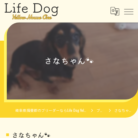
さなちゃん🐾
岐阜県揖斐郡のブリーダーならLife Dog Yellow House One
ブログ
さなちゃん🐾
さなちゃん🐾