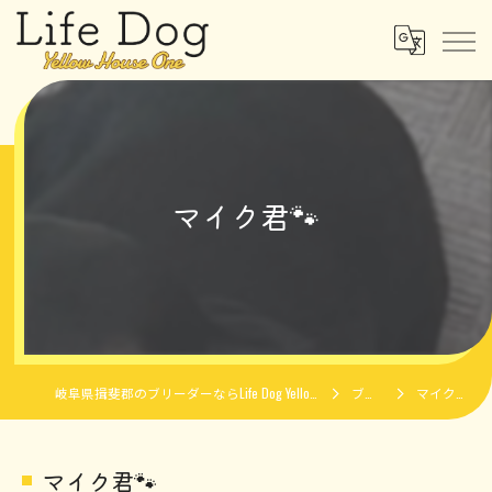
マイク君🐾
岐阜県揖斐郡のブリーダーならLife Dog Yellow House One
ブログ
マイク君🐾
マイク君🐾