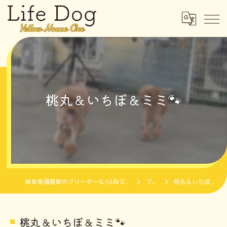
桃丸＆いちぼ＆ミミ🐾
岐阜県揖斐郡のブリーダーならLife Dog Yellow House One
ブログ
桃丸＆いちぼ＆ミミ🐾
桃丸＆いちぼ＆ミミ🐾