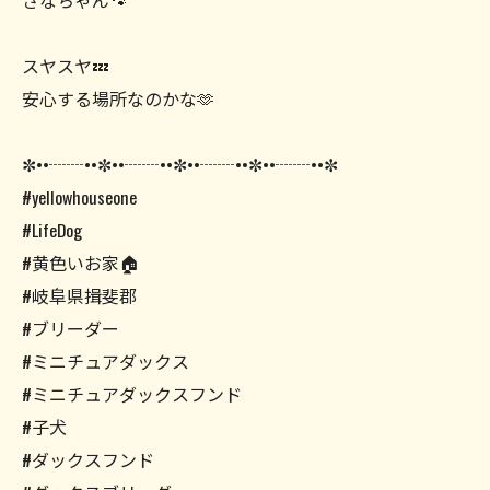
さなちゃん🐾
スヤスヤ💤
安心する場所なのかな🫶
✼••┈┈••✼••┈┈••✼••┈┈••✼••┈┈••✼
#yellowhouseone
#LifeDog
#黄色いお家🏠
#岐阜県揖斐郡
#ブリーダー
#ミニチュアダックス
#ミニチュアダックスフンド
#子犬
#ダックスフンド