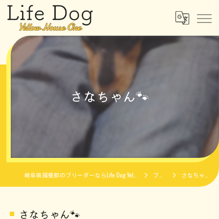
さなちゃん🐾
岐阜県揖斐郡のブリーダーならLife Dog Yellow House One
ブログ
さなちゃん🐾
さなちゃん🐾