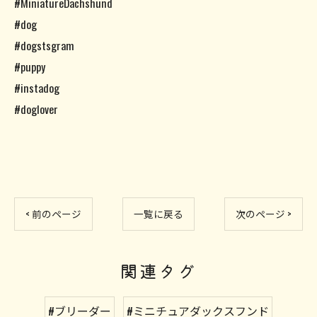
#MiniatureDachshund
#dog
#dogstsgram
#puppy
#instadog
#doglover
< 前のページ
一覧に戻る
次のページ >
関連タグ
#ブリーダー
#ミニチュアダックスフンド