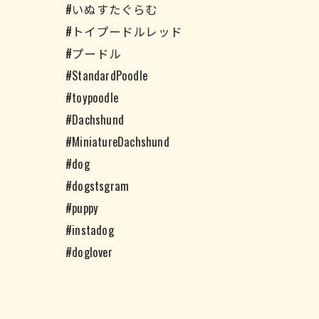
#いぬすたぐらむ
#トイプードルレッド
#プードル
#StandardPoodle
#toypoodle
#Dachshund
#MiniatureDachshund
#dog
#dogstsgram
#puppy
#instadog
#doglover