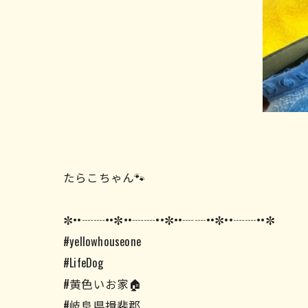
たらこちゃん🐾
✼••┈┈••✼••┈┈••✼••┈┈••✼••┈┈••✼
#yellowhouseone
#LifeDog
#黄色いお家🏠
#岐阜県揖斐郡