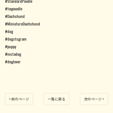
#StandardPoodle
#toypoodle
#Dachshund
#MiniatureDachshund
#dog
#dogstsgram
#puppy
#instadog
#doglover
< 前のページ
一覧に戻る
次のページ >