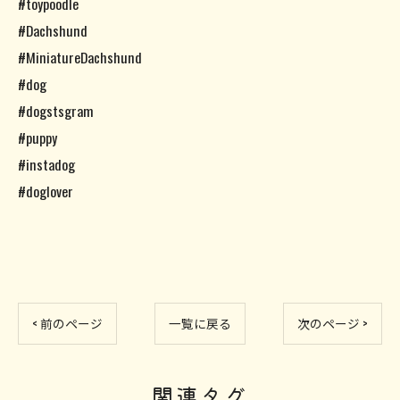
#toypoodle
#Dachshund
#MiniatureDachshund
#dog
#dogstsgram
#puppy
#instadog
#doglover
< 前のページ
一覧に戻る
次のページ >
関連タグ