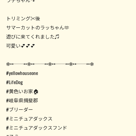
ラテちゃん🐾
トリミング✂️後
サマーカットのラッちゃん🫶
遊びに来てくれました♫
可愛い💕💕💕
✼••┈┈••✼••┈┈••✼••┈┈••✼••┈┈••✼
#yellowhouseone
#LifeDog
#黄色いお家🏠
#岐阜県揖斐郡
#ブリーダー
#ミニチュアダックス
#ミニチュアダックスフンド