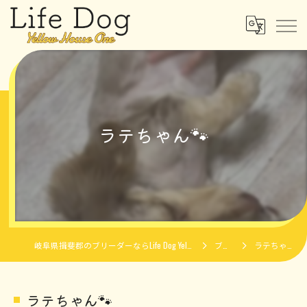
ラテちゃん🐾
岐阜県揖斐郡のブリーダーならLife Dog Yellow House One
ブログ
ラテちゃん🐾
ラテちゃん🐾