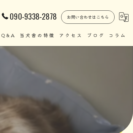
090-9338-2878
お問い合わせはこちら
Q&A
当犬舎の特徴
アクセス
ブログ
コラム
自家繁殖
直販
ペット
里親
犬