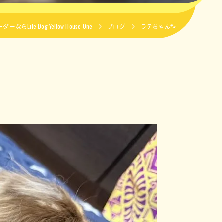
Life Dog Yellow House One
ブログ
ラテちゃん🐾