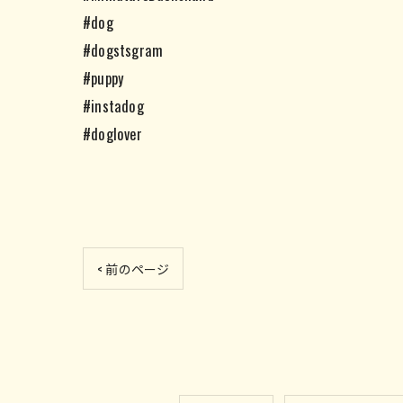
#dog
#dogstsgram
#puppy
#instadog
#doglover
< 前のページ