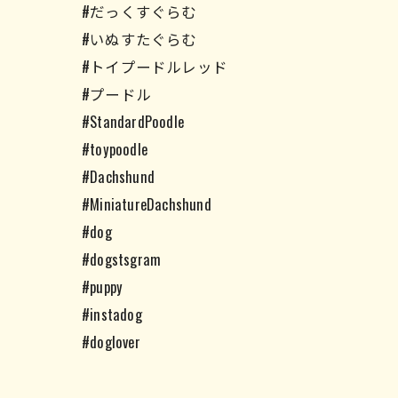
#だっくすぐらむ
#いぬすたぐらむ
#トイプードルレッド
#プードル
#StandardPoodle
#toypoodle
#Dachshund
#MiniatureDachshund
#dog
#dogstsgram
#puppy
#instadog
#doglover