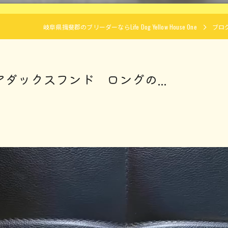
岐阜県揖斐郡のブリーダーならLife Dog Yellow House One
ブロ
ュアダックスフンド ロングの...