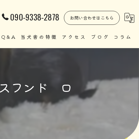
090-9338-2878
お問い合わせはこちら
Q&A
当犬舎の特徴
アクセス
ブログ
コラム
自家繁殖
直販
クスフンド ロ
ペット
里親
犬