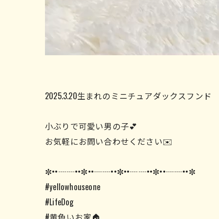
2025.3.20生まれのミニチュアダックスフン
小ぶりで可愛い男の子💕
お気軽にお問い合わせください✉️
✼••┈┈••✼••┈┈••✼••┈┈••✼••┈┈••✼
#yellowhouseone
#LifeDog
#黄色いお家🏠