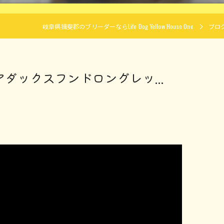
岐阜県揖斐郡のブリーダーならLife Dog Yellow House One
ブロ
ュアダックスフンドロングレッ...