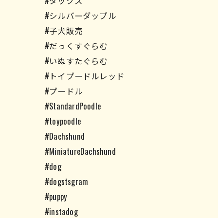
#ダックス
#シルバーダップル
#子犬販売
#だっくすぐらむ
#いぬすたぐらむ
#トイプードルレッド
#プードル
#StandardPoodle
#toypoodle
#Dachshund
#MiniatureDachshund
#dog
#dogstsgram
#puppy
#instadog