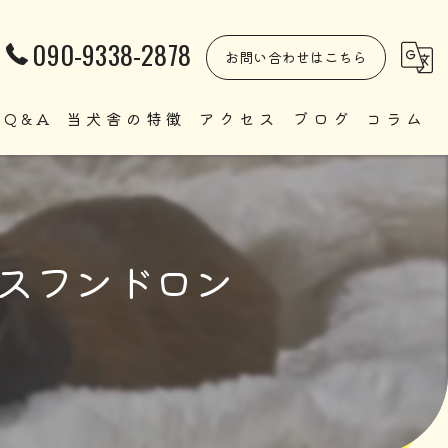
090-9338-2878
お問い合わせはこちら
Q&A
当犬舎の特徴
アクセス
ブログ
コラム
自家繁殖
直販
クスフンドロン
ペット
里親
犬