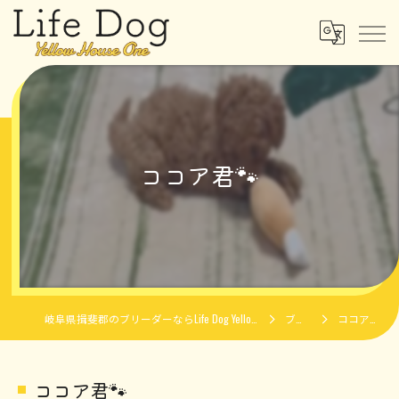
ココア君🐾
岐阜県揖斐郡のブリーダーならLife Dog Yellow House One
ブログ
ココア君🐾
ココア君🐾