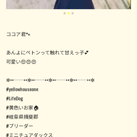
ココア君🐾
あんよにペトンって触れて甘えっ子💕
可愛い😍😍😍
✼••┈┈••✼••┈┈••✼••┈┈••✼••┈┈••✼
#yellowhouseone
#LifeDog
#黄色いお家🏠
#岐阜県揖斐郡
#ブリーダー
#ミニチュアダックス