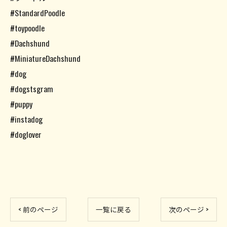
#StandardPoodle
#toypoodle
#Dachshund
#MiniatureDachshund
#dog
#dogstsgram
#puppy
#instadog
#doglover
< 前のページ
一覧に戻る
次のページ >