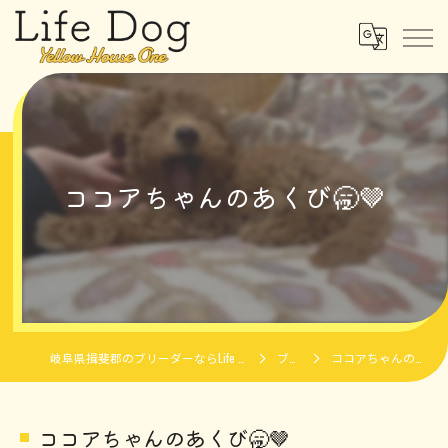
ココアちゃんのあくび🥱🤎
岐阜県揖斐郡のブリーダーならLife Dog Yellow House One
ブログ
ココアちゃんのあくび🥱🤎
ココアちゃんのあくび🥱🤎