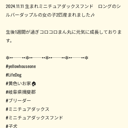
2024.11.11 生まれミニチュアダックスフンド ロングのシ
ルバーダップルの女の子2匹産まれました🎶
生後1週間が過ぎコロコロまん丸に元気に成長しておりま
す。
✼••┈┈••✼••┈┈••✼••┈┈••✼••┈┈••✼
#yellowhouseone
#LifeDog
#黄色いお家🏠
#岐阜県揖斐郡
#ブリーダー
#ミニチュアダックス
#ミニチュアダックスフンド
#子犬