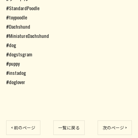
#StandardPoodle
#toypoodle
#Dachshund
#MiniatureDachshund
#dog
#dogstsgram
#puppy
#instadog
#doglover
< 前のページ
一覧に戻る
次のページ >