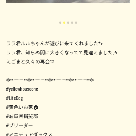
ララ君ルルちゃんが遊びに来てくれました🐾
ララ君、知らぬ間に大きくなってて見違えました🎶
えごまと久々の再会🫶
✼••┈┈••✼••┈┈••✼••┈┈••✼••┈┈••✼
#yellowhouseone
#LifeDog
#黄色いお家🏠
#岐阜県揖斐郡
#ブリーダー
#ミニチュアダックス