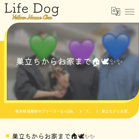
巣立ちからお家まで🏠🕊️✨✨
岐阜県揖斐郡のブリーダーならLife Dog Yellow House One
ブログ
巣立ちからお家まで🏠🕊️✨✨
巣立ちからお家まで🏠🕊️✨✨