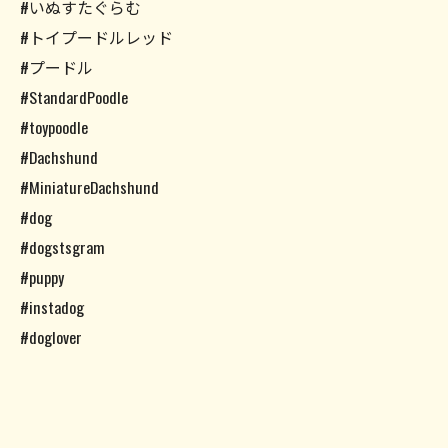
#いぬすたぐらむ
#トイプードルレッド
#プードル
#StandardPoodle
#toypoodle
#Dachshund
#MiniatureDachshund
#dog
#dogstsgram
#puppy
#instadog
#doglover