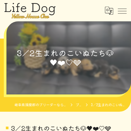
3／2生まれのこいぬたち🐶
🖤❤️🤍🩶
岐阜県揖斐郡のブリーダーならLife Dog Yellow House One
ブログ
3／2生まれのこいぬたち🐶🖤❤️🤍🩶
3／2生まれのこいぬたち🐶🖤❤️🤍🩶