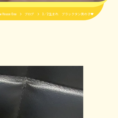
House One
ブログ
3／2生まれ ブラックタン男の子🖤