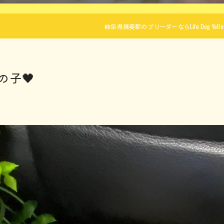
岐阜県揖斐郡のブリーダーならLife Dog Yellow 
の子🖤