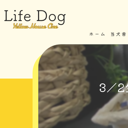
ホーム
当犬舎
3／