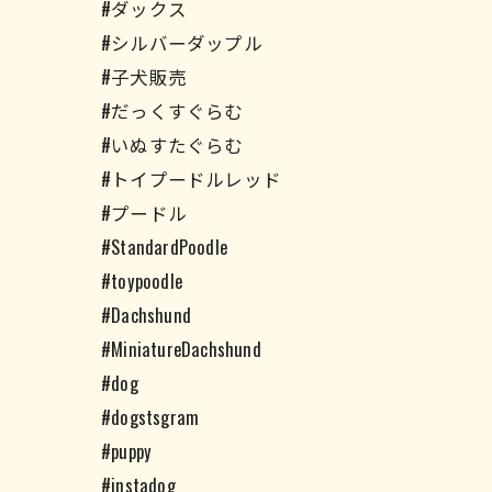
#ダックス
#シルバーダップル
#子犬販売
#だっくすぐらむ
#いぬすたぐらむ
#トイプードルレッド
#プードル
#StandardPoodle
#toypoodle
#Dachshund
#MiniatureDachshund
#dog
#dogstsgram
#puppy
#instadog