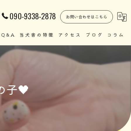
090-9338-2878
お問い合わせはこちら
Q&A
当犬舎の特徴
アクセス
ブログ
コラム
自家繁殖
直販
ペット
子🖤
里親
犬