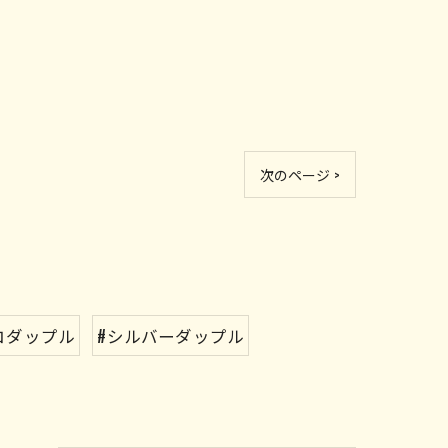
次のページ >
コダップル
#シルバーダップル