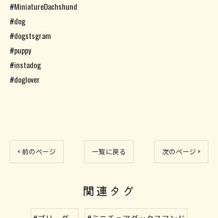
#MiniatureDachshund
#dog
#dogstsgram
#puppy
#instadog
#doglover
< 前のページ
一覧に戻る
次のページ >
関連タグ
#ブリーダー
#ミニチュアダックスフンド