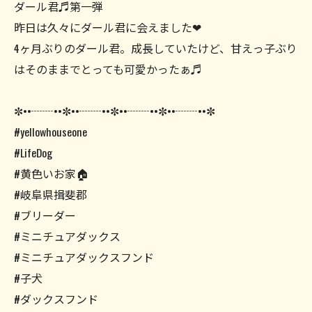
ダール君♬第一弾
昨日は久々にダール君に会えました❤︎
4ヶ月ぶりのダール君。成長していたけど、甘えっ子ぶり
はそのままでとっても可愛かったぁ♬
✼••┈┈••✼••┈┈••✼••┈┈••✼••┈┈••✼
#yellowhouseone
#LifeDog
#黄色いお家🏠
#岐阜県揖斐郡
#ブリーダー
#ミニチュアダックス
#ミニチュアダックスフンド
#子犬
#ダックスフンド